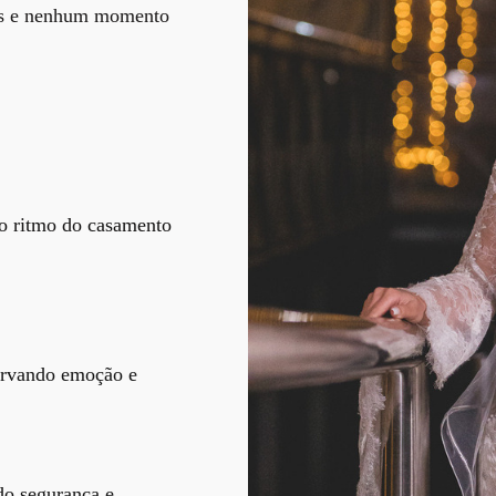
ares e nenhum momento
 o ritmo do casamento
servando emoção e
do segurança e